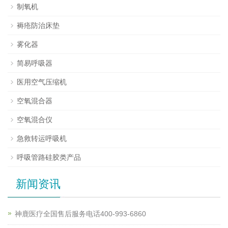
制氧机
褥疮防治床垫
雾化器
简易呼吸器
医用空气压缩机
空氧混合器
空氧混合仪
急救转运呼吸机
呼吸管路硅胶类产品
新闻资讯
神鹿医疗全国售后服务电话400-993-6860