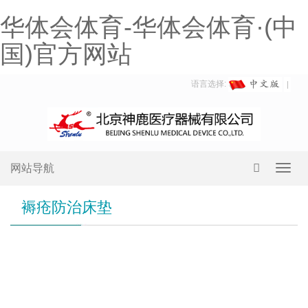
华体会体育-华体会体育·(中
国)官方网站
语言选择:
网站导航
Toggl
navig
褥疮防治床垫