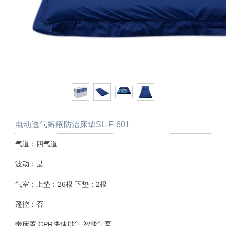
电动透气褥疮防治床垫SL-F-601
气道：四气道
波动：是
气室：上垫：26根 下垫：2根
遥控：否
带床罩 CPR快速排气 智能气泵