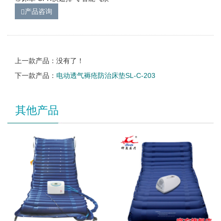
产品咨询
上一款产品：没有了！
下一款产品：
电动透气褥疮防治床垫SL-C-203
其他产品