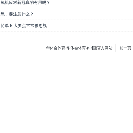
制氧机应对新冠真的有用吗？
吸氧，要注意什么？
简单 5 大要点常常被忽视
华体会体育-华体会体育·(中国)官方网站
前一页