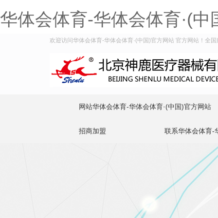
华体会体育-华体会体育·(中
欢迎访问华体会体育-华体会体育·(中国)官方网站 官方网站！全国服务热
网站华体会体育-华体会体育·(中国)官方网站
招商加盟
联系华体会体育-