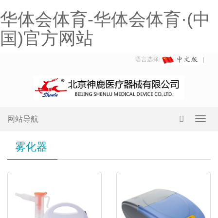
华体会体育-华体会体育·(中
国)官方网站
语言选择:
网站导航
Toggl
navig
雾化器