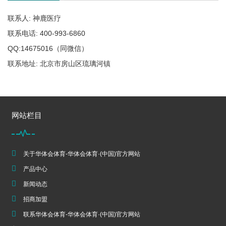
联系人: 神鹿医疗
联系电话: 400-993-6860
QQ:14675016（同微信）
联系地址: 北京市房山区琉璃河镇
网站栏目
关于华体会体育-华体会体育·(中国)官方网站
产品中心
新闻动态
招商加盟
联系华体会体育-华体会体育·(中国)官方网站