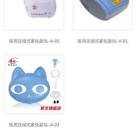
医用压缩式雾化器SL-A-02
医用压缩式雾化器SL-A-01
医用压缩式雾化器SL-A-03