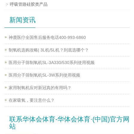
呼吸管路硅胶类产品
新闻资讯
神鹿医疗全国售后服务电话400-993-6860
制氧机选购攻略| 3L机/5L机？到底选哪个？
医用分子筛制氧机SL-3A330/530系列使用视频
医用分子筛制氧机SL-3W系列使用视频
家用制氧机应对新冠真的有用吗？
在家吸氧，要注意什么？
联系华体会体育-华体会体育·(中国)官方网
站